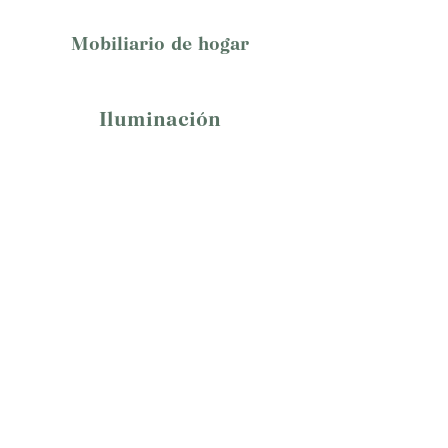
Mobiliario de hogar
Iluminación
Contacto
c/ Alkartasuna, 4
48100, Mungia
Bizkaia
Telf:
94 407 94 77
Fax:
94 404 72 64
info@vaointeriorismo.com