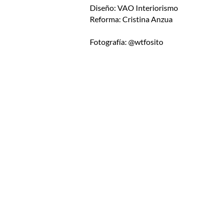
Diseño: VAO Interiorismo
Reforma: Cristina Anzua
Fotografía: @wtfosito
Contacto
c/ Alkartasuna, 4
48100, Mungia
Bizkaia
Telf: 94 407 94 77
Fax: 94 404 72 64
info@vaointeriorismo.com